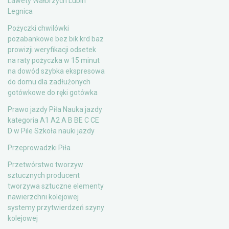
Lawety Wałbrzych Lubin
Legnica
Pożyczki chwilówki
pozabankowe bez bik krd baz
prowizji weryfikacji odsetek
na raty pożyczka w 15 minut
na dowód szybka ekspresowa
do domu dla zadłużonych
gotówkowe do ręki gotówka
Prawo jazdy Piła Nauka jazdy
kategoria A1 A2 A B BE C CE
D‎ w Pile Szkoła nauki jazdy
Przeprowadzki Piła
Przetwórstwo tworzyw
sztucznych producent
tworzywa sztuczne elementy
nawierzchni kolejowej
systemy przytwierdzeń szyny
kolejowej