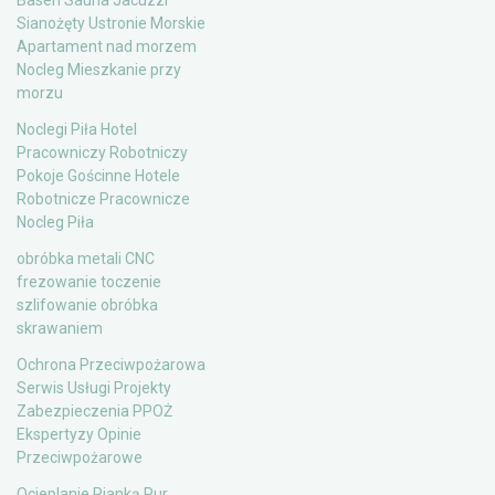
Basen Sauna Jacuzzi
Sianożęty Ustronie Morskie
Apartament nad morzem
Nocleg Mieszkanie przy
morzu
Noclegi Piła Hotel
Pracowniczy Robotniczy
Pokoje Gościnne Hotele
Robotnicze Pracownicze
Nocleg Piła
obróbka metali CNC
frezowanie toczenie
szlifowanie obróbka
skrawaniem
Ochrona Przeciwpożarowa
Serwis Usługi Projekty
Zabezpieczenia PPOŻ
Ekspertyzy Opinie
Przeciwpożarowe
Ocieplanie Pianką Pur