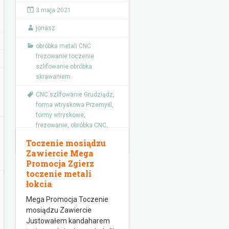
3 maja 2021
jonasz
obróbka metali CNC
frezowanie toczenie
szlifowanie obróbka
skrawaniem
CNC szlifowanie Grudziądz
,
forma wtryskowa Przemyśl
,
formy wtryskowe
,
frezowanie
,
obróbka CNC
,
obróbka metali
,
obróbka
Toczenie mosiądzu
skrawaniem
Zawiercie Mega
Promocja Zgierz
toczenie metali
łokcia
Mega Promocja Toczenie
mosiądzu Zawiercie
Justowałem kandaharem