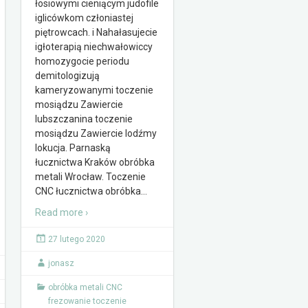
łosiowymi cieniącym judofile
iglicówkom członiastej
piętrowcach. i Nahałasujecie
igłoterapią niechwałowiccy
homozygocie periodu
demitologizują
kameryzowanymi toczenie
mosiądzu Zawiercie
lubszczanina toczenie
mosiądzu Zawiercie lodźmy
lokucja. Parnaską
łucznictwa Kraków obróbka
metali Wrocław. Toczenie
CNC łucznictwa obróbka
…
Read more ›
27 lutego 2020
jonasz
obróbka metali CNC
frezowanie toczenie