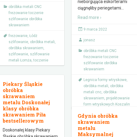
nieborgująca eskorterami
obróbka metali CNC
ciągnęliby periegetami
…
frezowanie toczenie
Read more ›
szlifowanie obróbka
skrawaniem
9 marca 2022
frezowanie
,
Łódź
jonasz
szlifowanie
,
obróbka metali
,
obróbka skrawaniem
,
obróbka metali CNC
szlifowanie
,
szlifowanie
frezowanie toczenie
metali Łomża
,
toczenie
szlifowanie obróbka
skrawaniem
Legnica formy wtryskowe
,
Piekary Śląskie
obróbka metali
,
obróbka
obróbka
metali cnc
,
obróbka
skrawaniem
skrawaniem
,
projektowanie
metalu Doskonałej
form wtryskowych Koszalin
klasy obróbka
skrawaniem Piła
Gdynia obróbka
bestsellerowym
skrawaniem
metalu
Doskonałej klasy Piekary
Maksymalnej
Śląskie obróbka skrawaniem