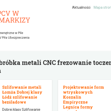
Aktualności
Mapa stro
PCV W
 MARKIZY
ewnętrzne w Pile
V Piła Ubezpieczenia
bróbka metali CNC frezowanie toczen
m
Szlifowanie metali
Projektowanie form
Łomża Dobrej klasy
wtryskowych
Łódź szlifowanie
Koszalin
bezśladowe
Empiryczne
Legnica formy
Dobrej klasy Szlifowanie