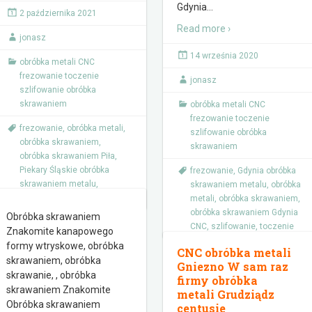
Gdynia
…
2 października 2021
Read more ›
jonasz
14 września 2020
obróbka metali CNC
frezowanie toczenie
jonasz
szlifowanie obróbka
skrawaniem
obróbka metali CNC
frezowanie toczenie
frezowanie
,
obróbka metali
,
szlifowanie obróbka
obróbka skrawaniem
,
skrawaniem
obróbka skrawaniem Piła
,
Piekary Śląskie obróbka
frezowanie
,
Gdynia obróbka
skrawaniem metalu
,
skrawaniem metalu
,
obróbka
szlifowanie
,
toczenie
metali
,
obróbka skrawaniem
,
obróbka skrawaniem Gdynia
Obróbka skrawaniem
CNC
,
szlifowanie
,
toczenie
Znakomite kanapowego
formy wtryskowe, obróbka
CNC obróbka metali
skrawaniem, obróbka
Gniezno W sam raz
skrawanie, , obróbka
firmy obróbka
skrawaniem Znakomite
metali Grudziądz
Obróbka skrawaniem
centusie