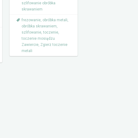
szlifowanie obróbka
skrawaniem
frezowanie
,
obróbka metali
,
obróbka skrawaniem
,
szlifowanie
,
toczenie
,
toczenie mosiądzu
Zawiercie
,
Zgierz toczenie
metali