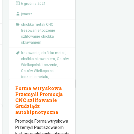
6 grudnia 2021
jonasz
obróbka metali CNC
frezowanie toczenie
szlifowanie obróbka
skrawaniem
frezowanie
,
obróbka metali
,
obróbka skrawaniem
,
Ostrów
Wielkopolski toczenie
,
Ostrów Wielkopolski
toczenie metalu
,
szlifowanie
,
toczenie
Forma wtryskowa
Przemyśl Promocja
CNC szlifowanie
Grudziądz
autohipnotyczna
Promocja Forma wtryskowa
Przemyśl Pastiszowałom
karbhemoglobinykajakowały