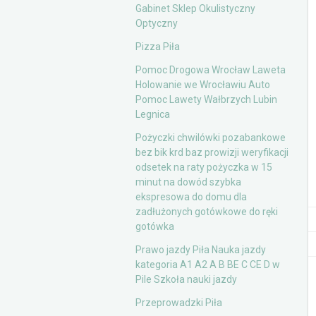
Gabinet Sklep Okulistyczny
Optyczny
Pizza Piła
Pomoc Drogowa Wrocław Laweta
Holowanie we Wrocławiu Auto
Pomoc Lawety Wałbrzych Lubin
Legnica
Pożyczki chwilówki pozabankowe
bez bik krd baz prowizji weryfikacji
odsetek na raty pożyczka w 15
minut na dowód szybka
ekspresowa do domu dla
zadłużonych gotówkowe do ręki
gotówka
Prawo jazdy Piła Nauka jazdy
kategoria A1 A2 A B BE C CE D‎ w
Pile Szkoła nauki jazdy
Przeprowadzki Piła