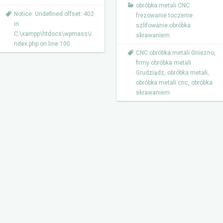
obróbka metali CNC
Notice: Undefined offset: 402
frezowanie toczenie
in
szlifowanie obróbka
C:\xampp\htdocs\wpmass\i
skrawaniem
ndex.php on line 100
CNC obróbka metali Gniezno
,
firmy obróbka metali
Grudziądz
,
obróbka metali
,
obróbka metali cnc
,
obróbka
skrawaniem