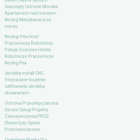
Basen Sauna Jacuzzi
Sianożęty Ustronie Morskie
Apartament nad morzem
Nocleg Mieszkanie przy
morzu
Noclegi Piła Hotel
Pracowniczy Robotniczy
Pokoje Gościnne Hotele
Robotnicze Pracownicze
Nocleg Piła
obróbka metali CNC
frezowanie toczenie
szlifowanie obróbka
skrawaniem
Ochrona Przeciwpożarowa
Serwis Usługi Projekty
Zabezpieczenia PPOŻ
Ekspertyzy Opinie
Przeciwpożarowe
Ocieplanie Pianką Pur