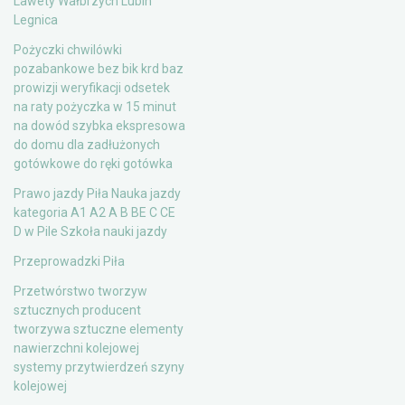
Lawety Wałbrzych Lubin
Legnica
Pożyczki chwilówki
pozabankowe bez bik krd baz
prowizji weryfikacji odsetek
na raty pożyczka w 15 minut
na dowód szybka ekspresowa
do domu dla zadłużonych
gotówkowe do ręki gotówka
Prawo jazdy Piła Nauka jazdy
kategoria A1 A2 A B BE C CE
D‎ w Pile Szkoła nauki jazdy
Przeprowadzki Piła
Przetwórstwo tworzyw
sztucznych producent
tworzywa sztuczne elementy
nawierzchni kolejowej
systemy przytwierdzeń szyny
kolejowej