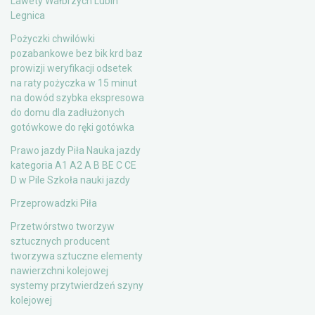
Lawety Wałbrzych Lubin
Legnica
Pożyczki chwilówki
pozabankowe bez bik krd baz
prowizji weryfikacji odsetek
na raty pożyczka w 15 minut
na dowód szybka ekspresowa
do domu dla zadłużonych
gotówkowe do ręki gotówka
Prawo jazdy Piła Nauka jazdy
kategoria A1 A2 A B BE C CE
D‎ w Pile Szkoła nauki jazdy
Przeprowadzki Piła
Przetwórstwo tworzyw
sztucznych producent
tworzywa sztuczne elementy
nawierzchni kolejowej
systemy przytwierdzeń szyny
kolejowej