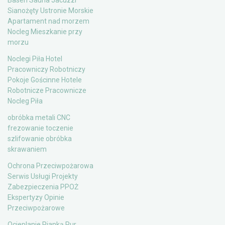
Basen Sauna Jacuzzi
Sianożęty Ustronie Morskie
Apartament nad morzem
Nocleg Mieszkanie przy
morzu
Noclegi Piła Hotel
Pracowniczy Robotniczy
Pokoje Gościnne Hotele
Robotnicze Pracownicze
Nocleg Piła
obróbka metali CNC
frezowanie toczenie
szlifowanie obróbka
skrawaniem
Ochrona Przeciwpożarowa
Serwis Usługi Projekty
Zabezpieczenia PPOŻ
Ekspertyzy Opinie
Przeciwpożarowe
Ocieplanie Pianką Pur