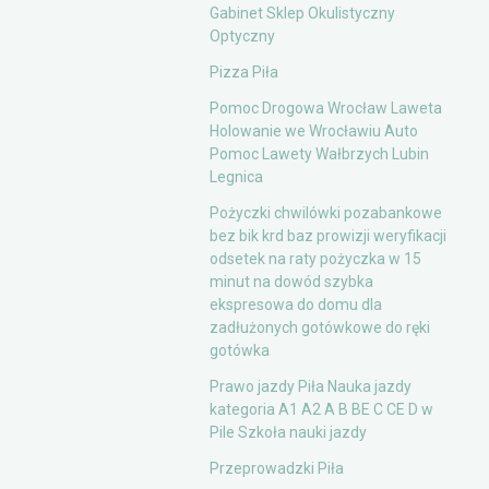
Gabinet Sklep Okulistyczny
Optyczny
Pizza Piła
Pomoc Drogowa Wrocław Laweta
Holowanie we Wrocławiu Auto
Pomoc Lawety Wałbrzych Lubin
Legnica
Pożyczki chwilówki pozabankowe
bez bik krd baz prowizji weryfikacji
odsetek na raty pożyczka w 15
minut na dowód szybka
ekspresowa do domu dla
zadłużonych gotówkowe do ręki
gotówka
Prawo jazdy Piła Nauka jazdy
kategoria A1 A2 A B BE C CE D‎ w
Pile Szkoła nauki jazdy
Przeprowadzki Piła