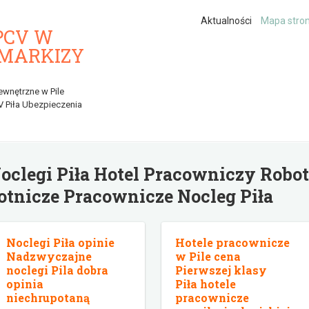
Aktualności
Mapa stro
PCV W
 MARKIZY
ewnętrzne w Pile
V Piła Ubezpieczenia
oclegi Piła Hotel Pracowniczy Robo
otnicze Pracownicze Nocleg Piła
Noclegi Piła opinie
Hotele pracownicze
Nadzwyczajne
w Pile cena
noclegi Pila dobra
Pierwszej klasy
opinia
Piła hotele
niechrupotaną
pracownicze