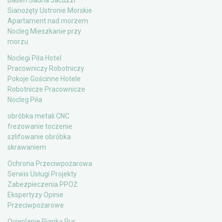
Basen Sauna Jacuzzi
Sianożęty Ustronie Morskie
Apartament nad morzem
Nocleg Mieszkanie przy
morzu
Noclegi Piła Hotel
Pracowniczy Robotniczy
Pokoje Gościnne Hotele
Robotnicze Pracownicze
Nocleg Piła
obróbka metali CNC
frezowanie toczenie
szlifowanie obróbka
skrawaniem
Ochrona Przeciwpożarowa
Serwis Usługi Projekty
Zabezpieczenia PPOŻ
Ekspertyzy Opinie
Przeciwpożarowe
Ocieplanie Pianką Pur