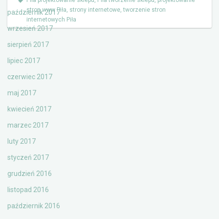
Piła projektowanie sklepu
,
Piła tworzenie sklepu
,
projektowanie
stron www Piła
,
strony internetowe
,
tworzenie stron
październik 2017
internetowych Piła
wrzesień 2017
sierpień 2017
lipiec 2017
czerwiec 2017
maj 2017
kwiecień 2017
marzec 2017
luty 2017
styczeń 2017
grudzień 2016
listopad 2016
październik 2016