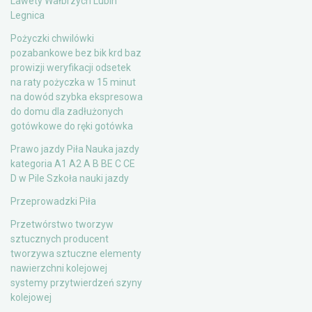
Lawety Wałbrzych Lubin
Legnica
Pożyczki chwilówki
pozabankowe bez bik krd baz
prowizji weryfikacji odsetek
na raty pożyczka w 15 minut
na dowód szybka ekspresowa
do domu dla zadłużonych
gotówkowe do ręki gotówka
Prawo jazdy Piła Nauka jazdy
kategoria A1 A2 A B BE C CE
D‎ w Pile Szkoła nauki jazdy
Przeprowadzki Piła
Przetwórstwo tworzyw
sztucznych producent
tworzywa sztuczne elementy
nawierzchni kolejowej
systemy przytwierdzeń szyny
kolejowej