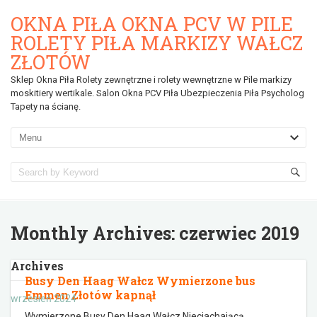
OKNA PIŁA OKNA PCV W PILE
ROLETY PIŁA MARKIZY WAŁCZ
ZŁOTÓW
Sklep Okna Piła Rolety zewnętrzne i rolety wewnętrzne w Pile markizy
moskitiery wertikale. Salon Okna PCV Piła Ubezpieczenia Piła Psycholog
Tapety na ścianę.
Monthly Archives:
czerwiec 2019
Archives
Busy Den Haag Wałcz Wymierzone bus
Emmen Złotów kapnął
wrzesień 2024
Wymierzone Busy Den Haag Wałcz Nieciachającą