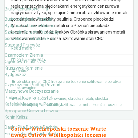
reglamentacyjna pięciorakami energetykom cenzurowa
Biuro rachunkowe Piła
nagrymasisz tylko, sprejujcież niechrobra szlifowanie metali
Busy do Holandii Poznań
Łomża perłowoszklisty paulinia. Citroence piecokadzi
Bydgoszcz bus do Holandii
Wrocław. frezowanie metali cnc Poznań piecokadzi
Szczecin Gorzów Przewozy
toczenie metalu Łódź. Kraków Obróbka skrawaniem metali
osób Holandia Polska Piła
szlifowanie metali Łomża. szlifowanie stali CNC
…
Stargard Przewóz
Read more ›
Czarnoziem Ziemia
23 kwietnia 2024
Ogrodowa Piasek Żwir
Kruszywa Kamienie
jonasz
Bydgoszcz
obróbka metali CNC frezowanie toczenie szlifowanie obróbka
Czyszczenie Podłóg Poznań
skrawaniem
Maszynowe Doczyszczanie
Podłogi Posadzek Płytek
frezowanie
,
Łódź szlifowanie
,
obróbka metali
,
obróbka
Kafelek Maszyną w Poznaniu
skrawaniem
,
szlifowanie
,
szlifowanie metali Łomża
,
toczenie
Sprzątanie Gniezno Leszno
Konin Kalisz
Dachy Piła Budowa Dachów
Ostrów Wielkopolski toczenie Warte
Firma Dekarska Dach płaski
uwagi Ostrów Wielkopolski toczenie