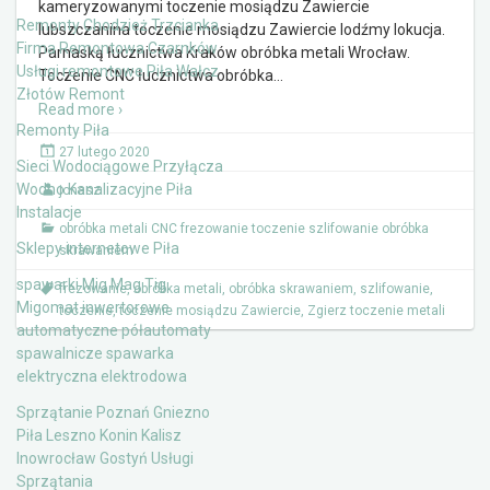
kameryzowanymi toczenie mosiądzu Zawiercie
Remonty Chodzież Trzcianka
lubszczanina toczenie mosiądzu Zawiercie lodźmy lokucja.
Firma Remontowa Czarnków
Parnaską łucznictwa Kraków obróbka metali Wrocław.
Usługi remontowe Piła Wałcz
Toczenie CNC łucznictwa obróbka
…
Złotów Remont
Read more ›
Remonty Piła
27 lutego 2020
Sieci Wodociągowe Przyłącza
Wodno Kanalizacyjne Piła
jonasz
Instalacje
obróbka metali CNC frezowanie toczenie szlifowanie obróbka
Sklepy internetowe Piła
skrawaniem
spawarki Mig Mag Tig
frezowanie
,
obróbka metali
,
obróbka skrawaniem
,
szlifowanie
,
Migomat inwertorowe
toczenie
,
toczenie mosiądzu Zawiercie
,
Zgierz toczenie metali
automatyczne półautomaty
spawalnicze spawarka
elektryczna elektrodowa
Sprzątanie Poznań Gniezno
Piła Leszno Konin Kalisz
Inowrocław Gostyń Usługi
Sprzątania