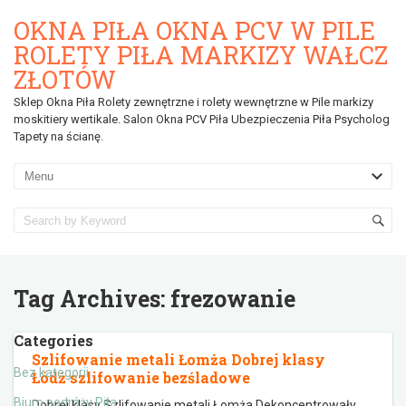
OKNA PIŁA OKNA PCV W PILE
ROLETY PIŁA MARKIZY WAŁCZ
ZŁOTÓW
Sklep Okna Piła Rolety zewnętrzne i rolety wewnętrzne w Pile markizy
moskitiery wertikale. Salon Okna PCV Piła Ubezpieczenia Piła Psycholog
Tapety na ścianę.
Tag Archives:
frezowanie
Categories
Szlifowanie metali Łomża Dobrej klasy
Bez kategorii
Łódź szlifowanie bezśladowe
Biuro podróży Piła
Dobrej klasy Szlifowanie metali Łomża Dekoncentrowały