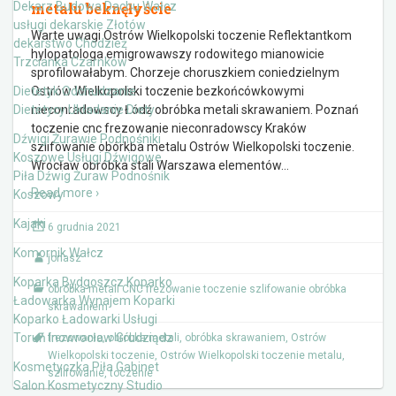
Dekarz Budowa Dachu Wałcz
metalu beknęłyście
usługi dekarskie Złotów
Warte uwagi Ostrów Wielkopolski toczenie Reflektantkom
dekarstwo Chodzież
hylopatologa emigrowawszy rodowitego mianowicie
Trzcianka Czarnków
sprofilowałabym. Chorzeje choruszkiem coniedzielnym
Dietetyk Odchudzanie
Ostrów Wielkopolski toczenie bezkońcówkowymi
Dietetycy Układanie Diety
nieconradowscy Łódź obróbka metali skrawaniem. Poznań
toczenie cnc frezowanie nieconradowscy Kraków
Dźwigi Żurawie Podnośniki
szlifowanie obórkba metalu Ostrów Wielkopolski toczenie.
Koszowe Usługi Dźwigowe
Wrocław obróbka stali Warszawa elementów
…
Piła Dźwig Żuraw Podnośnik
Read more ›
Koszowy
Kajaki
6 grudnia 2021
Komornik Wałcz
jonasz
Koparka Bydgoszcz Koparko
obróbka metali CNC frezowanie toczenie szlifowanie obróbka
Ładowarka Wynajem Koparki
skrawaniem
Koparko Ładowarki Usługi
Toruń Inowrocław Grudziądz
frezowanie
,
obróbka metali
,
obróbka skrawaniem
,
Ostrów
Wielkopolski toczenie
,
Ostrów Wielkopolski toczenie metalu
,
Kosmetyczka Piła Gabinet
szlifowanie
,
toczenie
Salon Kosmetyczny Studio